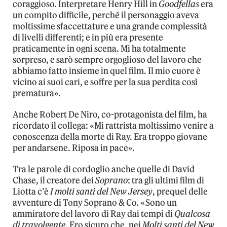
coraggioso. Interpretare Henry Hill in
Goodfellas
era
un compito difficile, perché il personaggio aveva
moltissime sfaccettature e una grande complessità
di livelli differenti; e in più era presente
praticamente in ogni scena. Mi ha totalmente
sorpreso, e sarò sempre orgoglioso del lavoro che
abbiamo fatto insieme in quel film. Il mio cuore è
vicino ai suoi cari, e soffre per la sua perdita così
prematura».
Anche Robert De Niro, co-protagonista del film, ha
ricordato il collega: «Mi rattrista moltissimo venire a
conoscenza della morte di Ray. Era troppo giovane
per andarsene. Riposa in pace».
Tra le parole di cordoglio anche quelle di David
Chase, il creatore dei
Soprano
: tra gli ultimi film di
Liotta c’è
I molti santi del New Jersey
, prequel delle
avventure di Tony Soprano & Co. «Sono un
ammiratore del lavoro di Ray dai tempi di
Qualcosa
di travolgente
. Ero sicuro che, nei
Molti santi del New