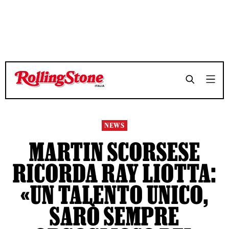
TEMPO DI LETTURA 4 MINUTI
TEMPO DI LETTURA 4 MINUTI
SHARE
SHARE
NEWS
MARTIN SCORSESE
RICORDA RAY LIOTTA:
«UN TALENTO UNICO,
SARÒ SEMPRE