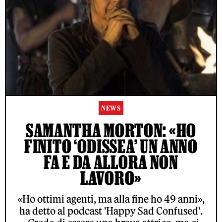
NEWS
SAMANTHA MORTON: «HO
FINITO ‘ODISSEA’ UN ANNO
FA E DA ALLORA NON
LAVORO»
«Ho ottimi agenti, ma alla fine ho 49 anni»,
ha detto al podcast 'Happy Sad Confused'.