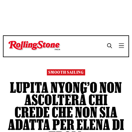
TEMPO DI LETTURA 4 MINUTI
TEMPO DI LETTURA 4 MINUTI
SHARE
SHARE
SMOOTH SAILING
LUPITA NYONG’O NON
ASCOLTERÀ CHI
CREDE CHE NON SIA
ADATTA PER ELENA DI