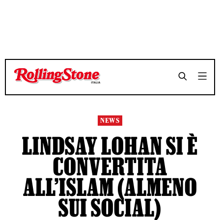
TEMPO DI LETTURA 4 MINUTI
TEMPO DI LETTURA 4 MINUTI
SHARE
SHARE
NEWS
LINDSAY LOHAN SI È
CONVERTITA
ALL’ISLAM (ALMENO
SUI SOCIAL)