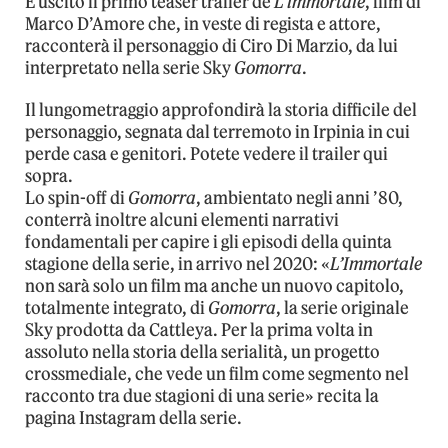
È uscito il primo teaser trailer de
L’immortale
, film di
Marco D’Amore che, in veste di regista e attore,
racconterà il personaggio di Ciro Di Marzio, da lui
interpretato nella serie Sky
Gomorra
.
Il lungometraggio approfondirà la storia difficile del
personaggio, segnata dal terremoto in Irpinia in cui
perde casa e genitori. Potete vedere il trailer qui
sopra.
Lo spin-off di
Gomorra
, ambientato negli anni ’80,
conterrà inoltre alcuni elementi narrativi
fondamentali per capire i gli episodi della quinta
stagione della serie, in arrivo nel 2020: «
L’Immortale
non sarà solo un film ma anche un nuovo capitolo,
totalmente integrato, di
Gomorra
, la serie originale
Sky prodotta da Cattleya. Per la prima volta in
assoluto nella storia della serialità, un progetto
crossmediale, che vede un film come segmento nel
racconto tra due stagioni di una serie» recita la
pagina Instagram della serie.