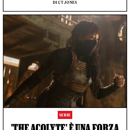
DI CT JONES
SERIE
'THE ACOLYTE' È UNA FORZA