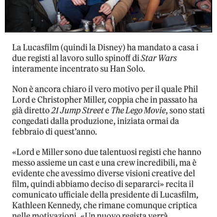
La Lucasfilm (quindi la Disney) ha mandato a casa i
due registi al lavoro sullo spinoff di
Star Wars
interamente incentrato su Han Solo.
Non è ancora chiaro il vero motivo per il quale Phil
Lord e Christopher Miller, coppia che in passato ha
già diretto
21 Jump Street
e
The Lego Movie
, sono stati
congedati dalla produzione, iniziata ormai da
febbraio di quest’anno.
«Lord e Miller sono due talentuosi registi che hanno
messo assieme un cast e una crew incredibili, ma è
evidente che avessimo diverse visioni creative del
film, quindi abbiamo deciso di separarci» recita il
comunicato ufficiale della presidente di Lucasfilm,
Kathleen Kennedy, che rimane comunque criptica
nelle motivazioni. «Un nuovo regista verrà