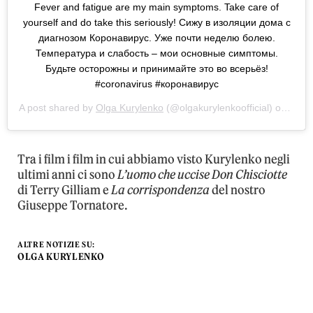
Fever and fatigue are my main symptoms. Take care of
yourself and do take this seriously! Сижу в изоляции дома с
диагнозом Коронавирус. Уже почти неделю болею.
Температура и слабость – мои основные симптомы.
Будьте осторожны и принимайте это во всерьёз!
#coronavirus #коронавирус
A post shared by
Olga Kurylenko
(@olgakurylenkoofficial) on
Mar 
Tra i film i film in cui abbiamo visto Kurylenko negli
ultimi anni ci sono
L’uomo che uccise Don Chisciotte
di Terry Gilliam e
La corrispondenza
del nostro
Giuseppe Tornatore.
ALTRE NOTIZIE SU:
OLGA KURYLENKO