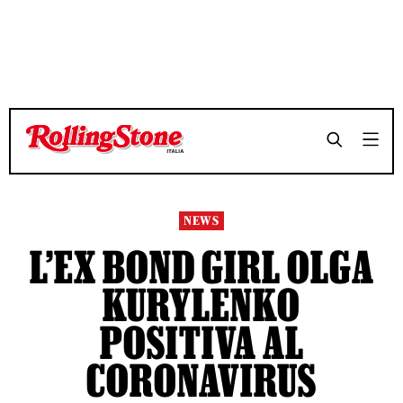
TEMPO DI LETTURA 3 MINUTI
TEMPO DI LETTURA 3 MINUTI
SHARE
SHARE
NEWS
L’EX BOND GIRL OLGA
KURYLENKO
POSITIVA AL
CORONAVIRUS