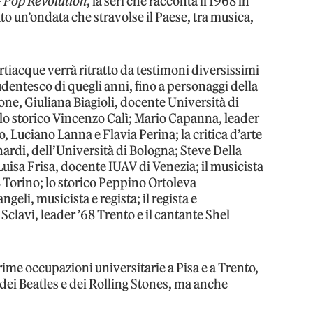
 Pop Revolution
, la seri che racconta il 1968 in
suto un’ondata che stravolse il Paese, tra musica,
rtiacque verrà ritratto da testimoni diversissimi
udentesco di quegli anni, fino a personaggi della
one, Giuliana Biagioli, docente Università di
 lo storico Vincenzo Calì; Mario Capanna, leader
o, Luciano Lanna e Flavia Perina; la critica d’arte
nardi, dell’Università di Bologna; Steve Della
Luisa Frisa, docente IUAV di Venezia; il musicista
 Torino; lo storico Peppino Ortoleva
geli, musicista e regista; il regista e
lavi, leader ’68 Trento e il cantante Shel
ime occupazioni universitarie a Pisa e a Trento,
dei Beatles e dei Rolling Stones, ma anche