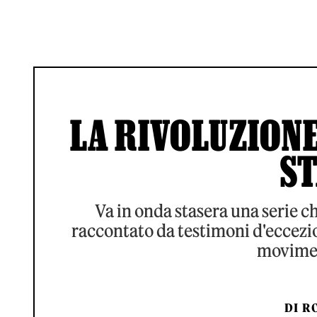
LA RIVOLUZIONE
S
Va in onda stasera una serie c
raccontato da testimoni d'eccezi
movimen
DI
RO