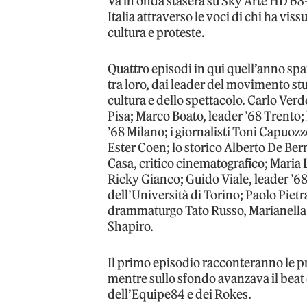
Va in onda stasera su Sky Arte HD
68-
Italia attraverso le voci di chi ha vis
cultura e proteste.
Quattro episodi in qui quell’anno spa
tra loro, dai leader del movimento st
cultura e dello spettacolo. Carlo Verd
Pisa; Marco Boato, leader ’68 Trento;
’68 Milano; i giornalisti Toni Capuozz
Ester Coen; lo storico Alberto De Ber
Casa, critico cinematografico; Maria 
Ricky Gianco; Guido Viale, leader ’68
dell’Università di Torino; Paolo Pietran
drammaturgo Tato Russo, Marianella Sc
Shapiro.
Il primo episodio racconteranno le pr
mentre sullo sfondo avanzava il beat 
dell’Equipe84 e dei Rokes.