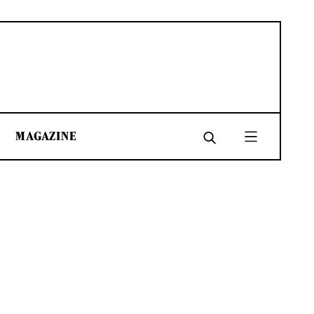
MAGAZINE
SHARE
SHARE