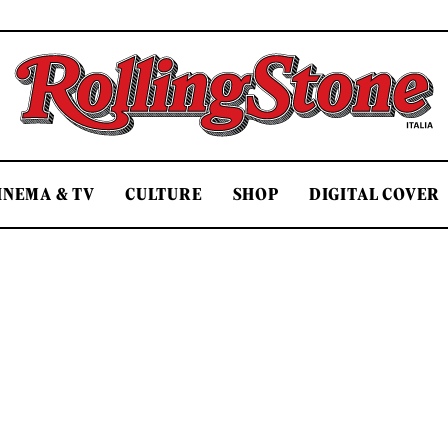
Rolling Stone Italia
INEMA & TV
CULTURE
SHOP
DIGITAL COVER