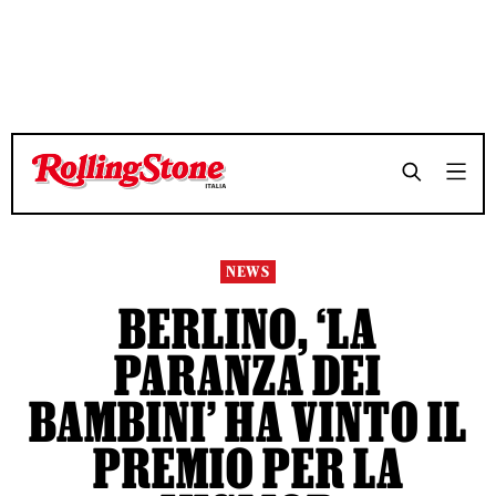
TEMPO DI LETTURA 5 MINUTI
TEMPO DI LETTURA 5 MINUTI
SHARE
SHARE
NEWS
BERLINO, ‘LA
PARANZA DEI
BAMBINI’ HA VINTO IL
PREMIO PER LA