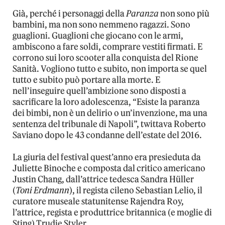
Già, perché i personaggi della
Paranza
non sono più
bambini, ma non sono nemmeno ragazzi. Sono
guaglioni. Guaglioni che giocano con le armi,
ambiscono a fare soldi, comprare vestiti firmati. E
corrono sui loro scooter alla conquista del Rione
Sanità. Vogliono tutto e subito, non importa se quel
tutto e subito può portare alla morte. E
nell’inseguire quell’ambizione sono disposti a
sacrificare la loro adolescenza, “Esiste la paranza
dei bimbi, non è un delirio o un’invenzione, ma una
sentenza del tribunale di Napoli”, twittava Roberto
Saviano dopo le 43 condanne dell’estate del 2016.
La giuria del festival quest’anno era presieduta da
Juliette Binoche e composta dal critico americano
Justin Chang, dall’attrice tedesca Sandra Hüller
(
Toni Erdmann
), il regista cileno Sebastian Lelio, il
curatore museale statunitense Rajendra Roy,
l’attrice, regista e produttrice britannica (e moglie di
Sting) Trudie Styler.