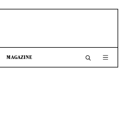
MAGAZINE
SHARE
SHARE