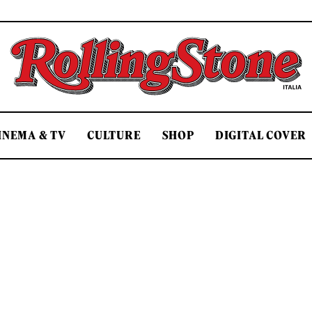
Rolling Stone Italia
INEMA & TV
CULTURE
SHOP
DIGITAL COVER