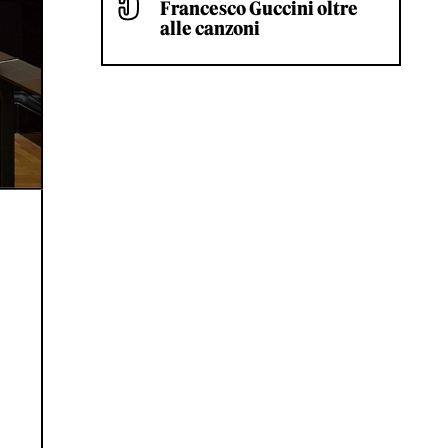
Francesco Guccini oltre
alle canzoni