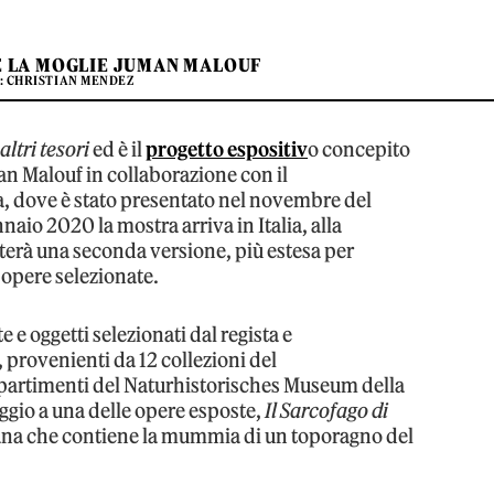
 LA MOGLIE JUMAN MALOUF
: CHRISTIAN MENDEZ
altri tesori
ed è il
progetto espositiv
o concepito
n Malouf in collaborazione con il
 dove è stato presentato nel novembre del
aio 2020 la mostra arriva in Italia, alla
erà una seconda versione, più estesa per
 opere selezionate.
 e oggetti selezionati dal regista e
e, provenienti da 12 collezioni del
partimenti del Naturhistorisches Museum della
aggio a una delle opere esposte,
Il Sarcofago di
ziana che contiene la mummia di un toporagno del