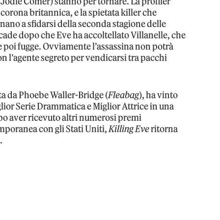
 (Jodie Comer) stanno per tornare. La profiler
 corona britannica, e la spietata killer che
nano a sfidarsi della seconda stagione delle
ccade dopo che Eve ha accoltellato Villanelle, che
e e poi fugge. Ovviamente l’assassina non potrà
on l’agente segreto per vendicarsi tra pacchi
tta da Phoebe Waller-Bridge (
Fleabag
), ha vinto
lior Serie Drammatica e Miglior Attrice in una
o aver ricevuto altri numerosi premi
emporanea con gli Stati Uniti,
Killing Eve
ritorna
.