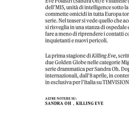
Eve Polastri (Sandra Oh) e Villanelle
dell’MI5, unità di intelligence sotto la
commette omicidi in tutta Europa tor
serie. Nel teaser si vede quello che a
si risveglia in una stanza di ospedal
fare a meno di riprendere i contatti c
inquietanti e nuovi pericoli.
La prima stagione di
Killing Eve
, scri
due Golden Globe nelle categorie Mig
serie drammatica per Sandra Oh. Dop
internazionali, dall’8 aprile, in cont
in esclusiva per l’Italia su TIMVISION
ALTRE NOTIZIE SU:
SANDRA OH
KILLING EVE