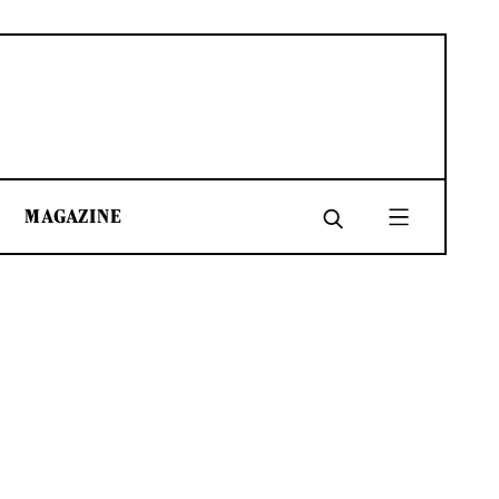
MAGAZINE
SHARE
SHARE