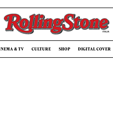
Rolling Stone Italia
INEMA & TV
CULTURE
SHOP
DIGITAL COVER