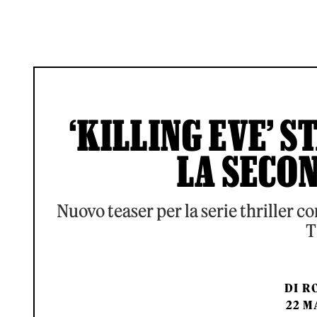
‘KILLING EVE’ 
LA SECO
Nuovo teaser per la serie thriller c
T
DI
RO
22 M