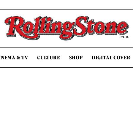
Rolling Stone Italia
INEMA & TV
CULTURE
SHOP
DIGITAL COVER