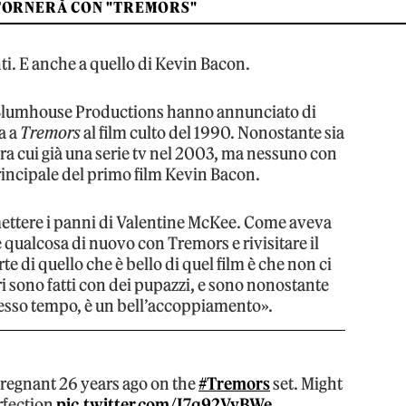
TORNERÀ CON "TREMORS"
nti. E anche a quello di Kevin Bacon.
a Blumhouse Productions hanno annunciato di
ta a
Tremors
al film culto del 1990. Nonostante sia
 tra cui già una serie tv nel 2003, ma nessuno con
rincipale del primo film Kevin Bacon.
imettere i panni di Valentine McKee. Come aveva
 qualcosa di nuovo con Tremors e rivisitare il
te di quello che è bello di quel film è che non ci
tri sono fatti con dei pupazzi, e sono nonostante
stesso tempo, è un bell’accoppiamento».
egnant 26 years ago on the
#Tremors
set. Might
rfection
pic.twitter.com/I7q92VyBWe