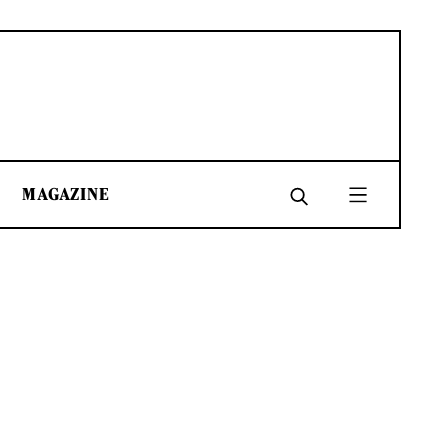
MAGAZINE
SHARE
SHARE