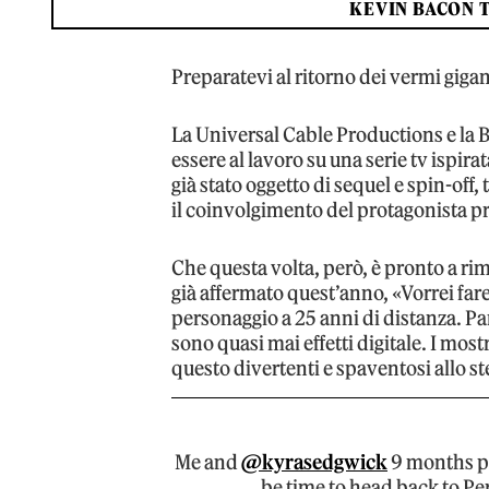
KEVIN BACON 
Preparatevi al ritorno dei vermi giga
La Universal Cable Productions e l
essere al lavoro su una serie tv ispira
già stato oggetto di sequel e spin-off,
il coinvolgimento del protagonista p
Che questa volta, però, è pronto a r
già affermato quest’anno, «Vorrei fare
personaggio a 25 anni di distanza. Par
sono quasi mai effetti digitale. I mos
questo divertenti e spaventosi allo 
Me and
@kyrasedgwick
9 months pr
be time to head back to Pe