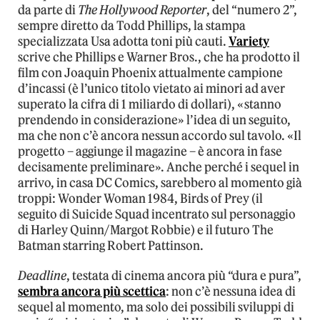
da parte di
The Hollywood Reporter
, del “numero 2”,
sempre diretto da Todd Phillips, la stampa
specializzata Usa adotta toni più cauti.
Variety
scrive che Phillips e Warner Bros., che ha prodotto il
film con Joaquin Phoenix attualmente campione
d’incassi (è l’unico titolo vietato ai minori ad aver
superato la cifra di 1 miliardo di dollari), «stanno
prendendo in considerazione» l’idea di un seguito,
ma che non c’è ancora nessun accordo sul tavolo. «Il
progetto – aggiunge il magazine – è ancora in fase
decisamente preliminare». Anche perché i sequel in
arrivo, in casa DC Comics, sarebbero al momento già
troppi: Wonder Woman 1984, Birds of Prey (il
seguito di Suicide Squad incentrato sul personaggio
di Harley Quinn/Margot Robbie) e il futuro The
Batman starring Robert Pattinson.
Deadline
, testata di cinema ancora più “dura e pura”,
sembra ancora più scettica
: non c’è nessuna idea di
sequel al momento, ma solo dei possibili sviluppi di