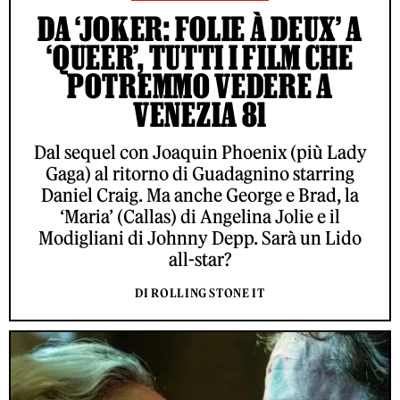
DA ‘JOKER: FOLIE À DEUX’ A
‘QUEER’, TUTTI I FILM CHE
POTREMMO VEDERE A
VENEZIA 81
Dal sequel con Joaquin Phoenix (più Lady
Gaga) al ritorno di Guadagnino starring
Daniel Craig. Ma anche George e Brad, la
‘Maria’ (Callas) di Angelina Jolie e il
Modigliani di Johnny Depp. Sarà un Lido
all-star?
DI ROLLING STONE IT