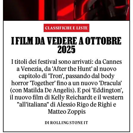
CLASSIFICHE E LISTE
I FILM DA VEDERE A OTTOBRE
2025
I titoli dei festival sono arrivati: da Cannes
a Venezia, da 'After the Hunt' al nuovo
capitolo di 'Tron', passando dal body
horror 'Together' fino a un nuovo 'Dracula'
(con Matilda De Angelis). E poi 'Eddington',
il nuovo film di Kelly Reichardt e il western
"all'italiana" di Alessio Rigo de Righi e
Matteo Zoppis
DI ROLLING STONE IT