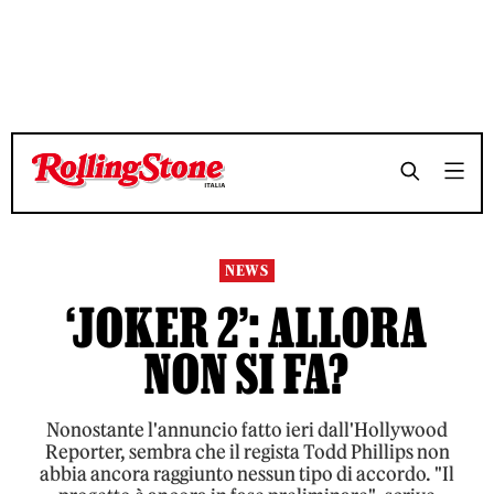
TEMPO DI LETTURA 3 MINUTI
TEMPO DI LETTURA 3 MINUTI
SHARE
SHARE
NEWS
‘JOKER 2’: ALLORA
NON SI FA?
Nonostante l'annuncio fatto ieri dall'Hollywood
Reporter, sembra che il regista Todd Phillips non
abbia ancora raggiunto nessun tipo di accordo. "Il