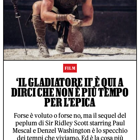
FILM
‘IL GLADIATORE II’ È QUI A
DIRCI CHE NON È PIÙ TEMPO
PER L’EPICA
Forse è voluto o forse no, ma il sequel del
peplum di Sir Ridley Scott starring Paul
Mescal e Denzel Washington è lo specchio
dei tempi che viviamo. Ed è la cosa più