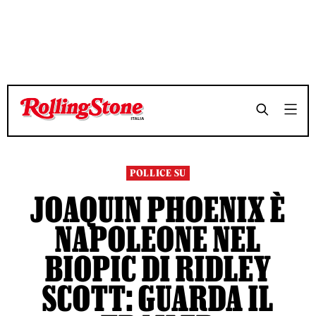
TEMPO DI LETTURA 3 MINUTI
TEMPO DI LETTURA 3 MINUTI
SHARE
SHARE
POLLICE SU
JOAQUIN PHOENIX È
NAPOLEONE NEL
BIOPIC DI RIDLEY
SCOTT: GUARDA IL