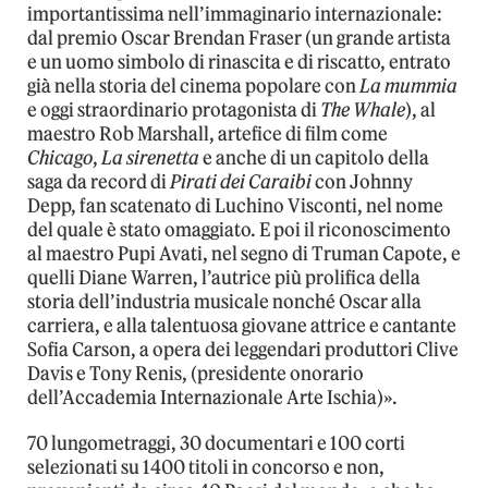
importantissima nell’immaginario internazionale:
dal premio Oscar Brendan Fraser (un grande artista
e un uomo simbolo di rinascita e di riscatto, entrato
già nella storia del cinema popolare con
La mummia
e oggi straordinario protagonista di
The Whale
), al
maestro Rob Marshall, artefice di film come
Chicago
,
La sirenetta
e anche di un capitolo della
saga da record di
Pirati dei Caraibi
con Johnny
Depp, fan scatenato di Luchino Visconti, nel nome
del quale è stato omaggiato. E poi il riconoscimento
al maestro Pupi Avati, nel segno di Truman Capote, e
quelli Diane Warren, l’autrice più prolifica della
storia dell’industria musicale nonché Oscar alla
carriera, e alla talentuosa giovane attrice e cantante
Sofia Carson, a opera dei leggendari produttori Clive
Davis e Tony Renis, (presidente onorario
dell’Accademia Internazionale Arte Ischia)».
70 lungometraggi, 30 documentari e 100 corti
selezionati su 1400 titoli in concorso e non,