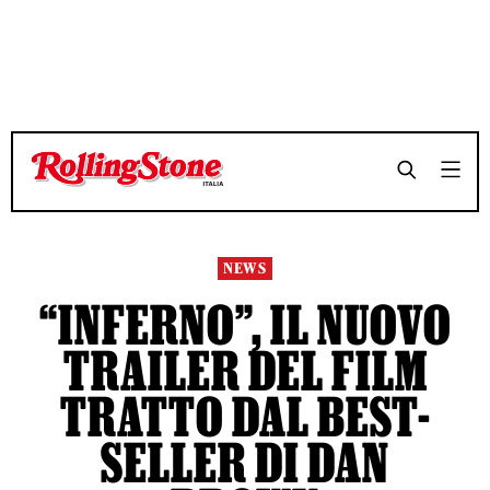
TEMPO DI LETTURA 2 MINUTI
TEMPO DI LETTURA 2 MINUTI
SHARE
SHARE
NEWS
“INFERNO”, IL NUOVO
TRAILER DEL FILM
TRATTO DAL BEST-
SELLER DI DAN