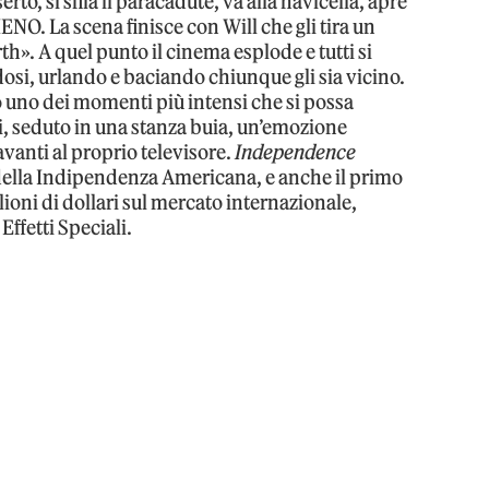
rto, si sfila il paracadute, va alla navicella, apre
ENO. La scena finisce con Will che gli tira un
h». A quel punto il cinema esplode e tutti si
osi, urlando e baciando chiunque gli sia vicino.
o uno dei momenti più intensi che si possa
, seduto in una stanza buia, un’emozione
avanti al proprio televisore.
Independence
ilm della Indipendenza Americana, e anche il primo
ioni di dollari sul mercato internazionale,
Effetti Speciali.