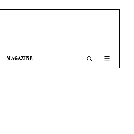
MAGAZINE
SHARE
SHARE