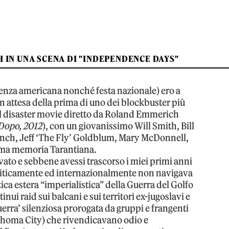
H IN UNA SCENA DI "INDEPENDENCE DAYS"
denza americana nonché festa nazionale) ero a
n attesa della prima di uno dei blockbuster più
 il disaster movie diretto da Roland Emmerich
 Dopo, 2012
), con un giovanissimo Will Smith, Bill
Lynch, Jeff ‘The Fly’ Goldblum, Mary McDonnell,
sima memoria Tarantiana.
vato e sebbene avessi trascorso i miei primi anni
politicamente ed internazionalmente non navigava
tica estera “imperialistica” della Guerra del Golfo
tinui raid sui balcani e sui territori ex-jugoslavi e
uerra’ silenziosa prorogata da gruppi e frangenti
lahoma City) che rivendicavano odio e