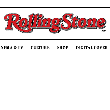
Rolling Stone Italia
INEMA & TV
CULTURE
SHOP
DIGITAL COVER