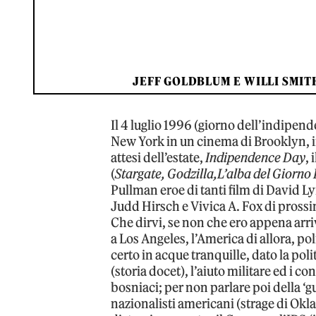
JEFF GOLDBLUM E WILLI SMIT
Il 4 luglio 1996 (giorno dell’indipen
New York in un cinema di Brooklyn, i
attesi dell’estate,
Indipendence Day
,
(
Stargate, Godzilla,L’alba del Giorno
Pullman eroe di tanti film di David 
Judd Hirsch e Vivica A. Fox di pros
Che dirvi, se non che ero appena arri
a Los Angeles, l’America di allora, 
certo in acque tranquille, dato la poli
(storia docet), l’aiuto militare ed i con
bosniaci; per non parlare poi della ‘g
nazionalisti americani (strage di Ok