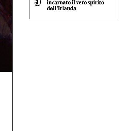
incarnato il vero spirito
dell’Irlanda