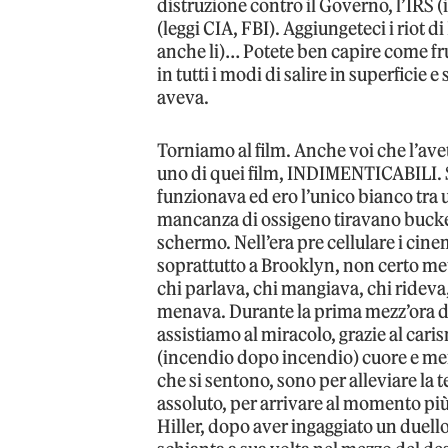
distruzione contro il Governo, l’IRS (i
(leggi CIA, FBI). Aggiungeteci i riot d
anche li)… Potete ben capire come fr
in tutti i modi di salire in superficie 
aveva.
Torniamo al film. Anche voi che l’avet
uno di quei film, INDIMENTICABILI. S
funzionava ed ero l’unico bianco tra un
mancanza di ossigeno tiravano bucket
schermo. Nell’era pre cellulare i cin
soprattutto a Brooklyn, non certo meta
chi parlava, chi mangiava, chi rideva,
menava. Durante la prima mezz’ora di 
assistiamo al miracolo, grazie al ca
(incendio dopo incendio) cuore e menti
che si sentono, sono per alleviare la t
assoluto, per arrivare al momento pi
Hiller, dopo aver ingaggiato un duello 