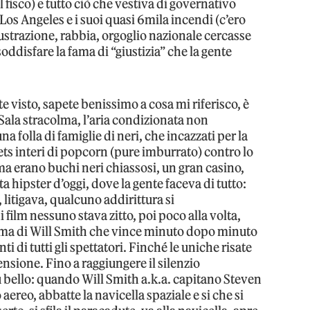
l fisco) e tutto ciò che vestiva di governativo
i Los Angeles e i suoi quasi 6mila incendi (c’ero
ustrazione, rabbia, orgoglio nazionale cercasse
e soddisfare la fama di “giustizia” che la gente
e visto, sapete benissimo a cosa mi riferisco, è
ala stracolma, l’aria condizionata non
a folla di famiglie di neri, che incazzati per la
s interi di popcorn (pure imburrato) contro lo
ema erano buchi neri chiassosi, un gran casino,
 hipster d’oggi, dove la gente faceva di tutto:
 litigava, qualcuno addirittura si
film nessuno stava zitto, poi poco alla volta,
risma di Will Smith che vince minuto dopo minuto
 di tutti gli spettatori. Finché le uniche risate
ensione. Fino a raggiungere il silenzio
ù bello: quando Will Smith a.k.a. capitano Steven
aereo, abbatte la navicella spaziale e si che si