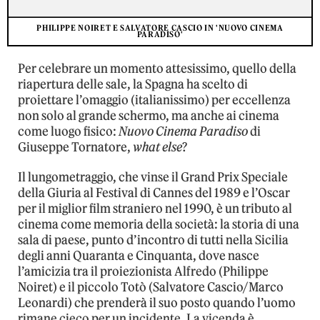
PHILIPPE NOIRET E SALVATORE CASCIO IN 'NUOVO CINEMA
PARADISO'
Per celebrare un momento attesissimo, quello della
riapertura delle sale, la Spagna ha scelto di
proiettare l’omaggio (italianissimo) per eccellenza
non solo al grande schermo, ma anche ai cinema
come luogo fisico:
Nuovo Cinema Paradiso
di
Giuseppe Tornatore,
what else
?
Il lungometraggio, che vinse il Grand Prix Speciale
della Giuria al Festival di Cannes del 1989 e l’Oscar
per il miglior film straniero nel 1990, è un tributo al
cinema come memoria della società: la storia di una
sala di paese, punto d’incontro di tutti nella Sicilia
degli anni Quaranta e Cinquanta, dove nasce
l’amicizia tra il proiezionista Alfredo (Philippe
Noiret) e il piccolo Totò (Salvatore Cascio/Marco
Leonardi) che prenderà il suo posto quando l’uomo
rimane cieco per un incidente. La vicenda è