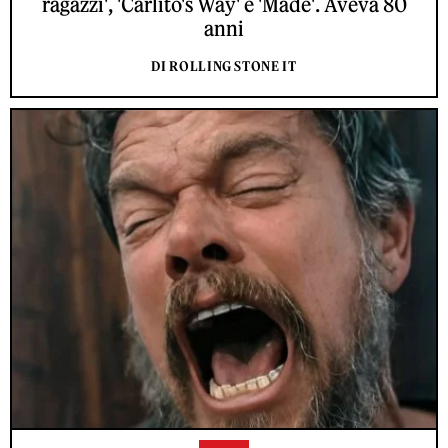
ragazzi', 'Carlito's Way' e 'Made'. Aveva 80
anni
DI ROLLING STONE IT