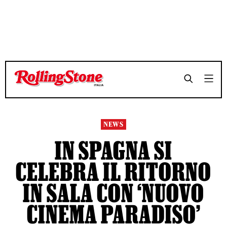
TEMPO DI LETTURA 3 MINUTI
TEMPO DI LETTURA 3 MINUTI
SHARE
SHARE
NEWS
IN SPAGNA SI
CELEBRA IL RITORNO
IN SALA CON ‘NUOVO
CINEMA PARADISO’