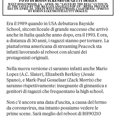
FOTO DI RODIN ECKENROTH/GETTY IMAGES
WEST HOLLYWOOD, CA - APRIL 30: "SAVED BY THE BELL" CUTOUTS
AT THE SAVED BY THE MAX LOS ANGELES POP UP - MEDIA PREVIEW
DAY ON APRIL 30, 2018 IN WEST HOLLYWOOD, CALIFORNIA. (PHOTO
BY RODIN ECKENROTH/GETTY IMAGES)
Era il 1989 quando in USA debuttava Bayside
School, sitcom liceale di grande successo che arrivò
anche in Italia qualche anno dopo, era il 1993. E ora,
a distanza di 30 anni, i ragazzi stanno per tornare. La
piattaforma americana di streaming Peacock sta
infatti lavorando al reboot con alcuni dei
protagonisti originali.
Nella nuova versione ci saranno infatti anche Mario
Lopez (A.C. Slater), Elizabeth Berkley (Jessie
Spano), e Mark-Paul Gosselaar (Zack Morris) che
saranno rispettivamente: insegnante di ginnastica e
genitori di ragazzi che frequentano la high school.
Non c’è ancora una data d’uscita, a causa del fermo
da coronavirus, ma intanto possiamo vedere le
prime scene. Sarà meglio del reboot di BH90210