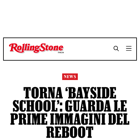
TEMPO DI LETTURA 3 MINUTI
TEMPO DI LETTURA 3 MINUTI
SHARE
SHARE
NEWS
TORNA ‘BAYSIDE
SCHOOL’: GUARDA LE
PRIME IMMAGINI DEL
REBOOT