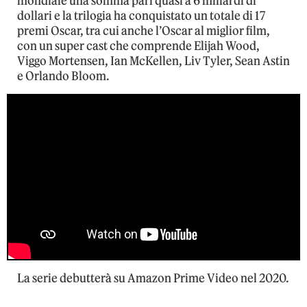
mondiale una somma pari quasi a 6 miliardi di
dollari e la trilogia ha conquistato un totale di 17
premi Oscar, tra cui anche l’Oscar al miglior film,
con un super cast che comprende Elijah Wood,
Viggo Mortensen, Ian McKellen, Liv Tyler, Sean Astin
e Orlando Bloom.
La serie debutterà su Amazon Prime Video nel 2020.