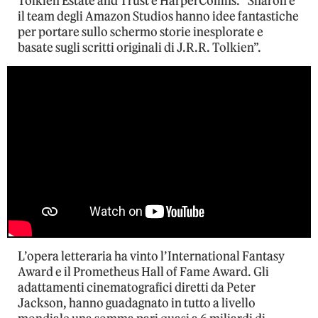
Tolkien Estate and Trust e HarperCollins. “Sharon e
il team degli Amazon Studios hanno idee fantastiche
per portare sullo schermo storie inesplorate e
basate sugli scritti originali di J.R.R. Tolkien”.
L’opera letteraria ha vinto l’International Fantasy
Award e il Prometheus Hall of Fame Award. Gli
adattamenti cinematografici diretti da Peter
Jackson, hanno guadagnato in tutto a livello