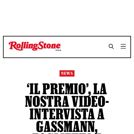
TEMPO DI LETTURA 3 MINUTI
TEMPO DI LETTURA 3 MINUTI
SHARE
SHARE
NEWS
‘IL PREMIO’, LA
NOSTRA VIDEO-
INTERVISTA A
GASSMANN,