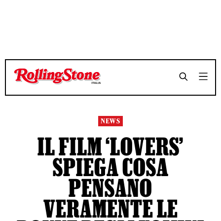
TEMPO DI LETTURA 2 MINUTI
TEMPO DI LETTURA 2 MINUTI
SHARE
SHARE
NEWS
IL FILM ‘LOVERS’
SPIEGA COSA
PENSANO
VERAMENTE LE