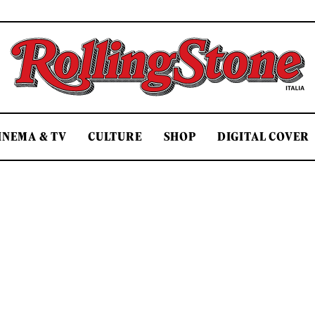
Rolling Stone Italia
INEMA & TV
CULTURE
SHOP
DIGITAL COVER