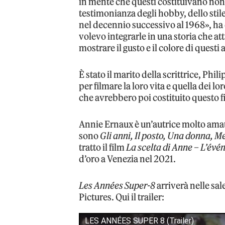
in mente che questi costituivano non
testimonianza degli hobby, dello stile 
nel decennio successivo al 1968», h
volevo integrarle in una storia che attr
mostrare il gusto e il colore di questi 
È stato il marito della scrittrice, P
per filmare la loro vita e quella dei l
che avrebbero poi costituito questo f
Annie Ernaux è un’autrice molto amata
sono
Gli anni, Il posto, Una donna, 
tratto il film
La scelta di Anne – L’év
d’oro a Venezia nel 2021.
Les Années Super-8
arriverà nelle sal
Pictures. Qui il trailer:
LES ANNÉES SUPER 8 (Trailer)