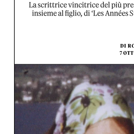
La scrittrice vincitrice del più pr
insieme al figlio, di ‘Les Années S
DI
RO
7 OTT