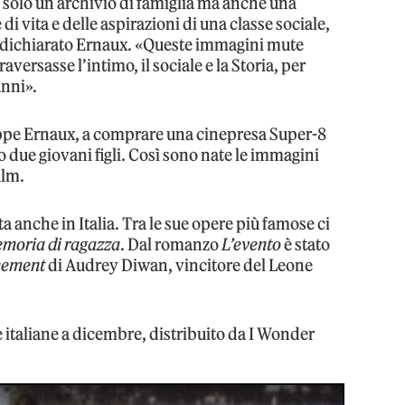
 solo un archivio di famiglia ma anche una
di vita e delle aspirazioni di una classe sociale,
a dichiarato Ernaux. «Queste immagini mute
aversasse l’intimo, il sociale e la Storia, per
anni».
hilippe Ernaux, a comprare una cinepresa Super-8
oro due giovani figli. Così sono nate le immagini
ilm.
 anche in Italia. Tra le sue opere più famose ci
Memoria di ragazza
. Dal romanzo
L’evento
è stato
énement
di Audrey Diwan, vincitore del Leone
e italiane a dicembre, distribuito da I Wonder