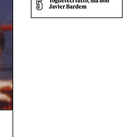
Toglieteci tutto, ma non
Javier Bardem