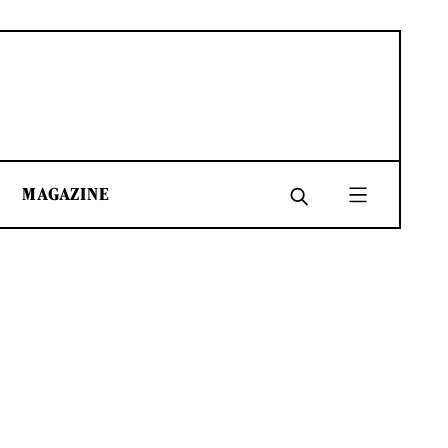
MAGAZINE
SHARE
SHARE