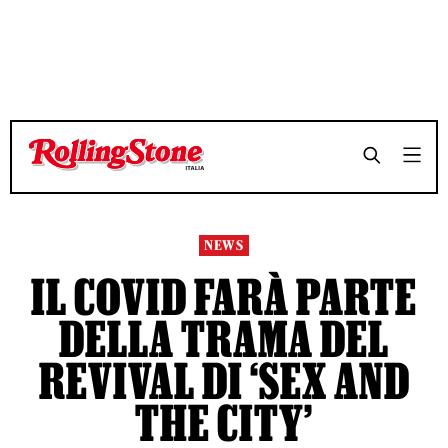
TEMPO DI LETTURA 3 MINUTI
TEMPO DI LETTURA 3 MINUTI
SHARE
SHARE
NEWS
IL COVID FARÀ PARTE
DELLA TRAMA DEL
REVIVAL DI ‘SEX AND
THE CITY’