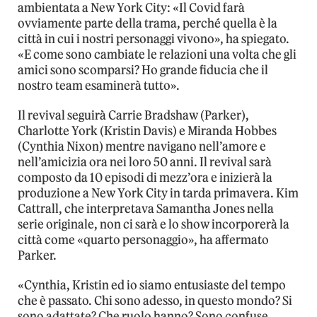
ambientata a New York City: «Il Covid farà
ovviamente parte della trama, perché quella è la
città in cui i nostri personaggi vivono», ha spiegato.
«E come sono cambiate le relazioni una volta che gli
amici sono scomparsi? Ho grande fiducia che il
nostro team esaminerà tutto».
Il revival seguirà Carrie Bradshaw (Parker),
Charlotte York (Kristin Davis) e Miranda Hobbes
(Cynthia Nixon) mentre navigano nell’amore e
nell’amicizia ora nei loro 50 anni. Il revival sarà
composto da 10 episodi di mezz’ora e inizierà la
produzione a New York City in tarda primavera. Kim
Cattrall, che interpretava Samantha Jones nella
serie originale, non ci sarà e lo show incorporerà la
città come «quarto personaggio», ha affermato
Parker.
«Cynthia, Kristin ed io siamo entusiaste del tempo
che è passato. Chi sono adesso, in questo mondo? Si
sono adattate? Che ruolo hanno? Sono confuse,