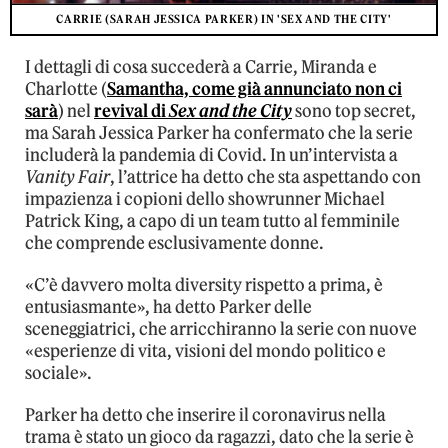
CARRIE (SARAH JESSICA PARKER) IN 'SEX AND THE CITY'
I dettagli di cosa succederà a Carrie, Miranda e
Charlotte (
Samantha, come già annunciato non ci
sarà
) nel
revival di
Sex and the City
sono top secret,
ma Sarah Jessica Parker ha confermato che la serie
includerà la pandemia di Covid. In un’intervista a
Vanity Fair
, l’attrice ha detto che sta aspettando con
impazienza i copioni dello showrunner Michael
Patrick King, a capo di un team tutto al femminile
che comprende esclusivamente donne.
«C’è davvero molta diversity rispetto a prima, è
entusiasmante», ha detto Parker delle
sceneggiatrici, che arricchiranno la serie con nuove
«esperienze di vita, visioni del mondo politico e
sociale».
Parker ha detto che inserire il coronavirus nella
trama è stato un gioco da ragazzi, dato che la serie è