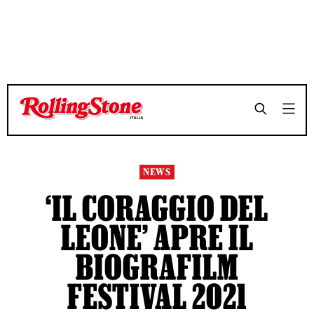
TEMPO DI LETTURA 3 MINUTI
TEMPO DI LETTURA 3 MINUTI
SHARE
SHARE
NEWS
‘IL CORAGGIO DEL
LEONE’ APRE IL
BIOGRAFILM
FESTIVAL 2021