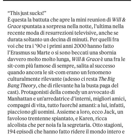
“This just sucks!”
È questa la battuta che apre la mini reunion di
Will &
Grace
spuntata a sorpresa nella notte, l’ultima nella
recente moda di resurrezioni televisive, anche se
durata soltanto un decina di minuti. Per quelli fra
voi che tra i ’90 e i primi anni 2000 hanno fatto
l’Erasmus su Marte o si sono beccati una sbornia
davvero molto molto lunga,
Will & Grace
è una fra le
sit-com più famose di sempre, salita al successo
quando ancora le sit-com erano un fenomeno
culturalmente rilevante (adesso ci resta
The Big
Bang Theory
, che di rilevante ha la busta paga del
cast). Protagonisti della comedy un avvocato di
Manhattan e un’arredatrice d’interni, migliori amici,
compagni di vita, tutto fuorché amanti: a lui, infatti,
piacciono gli uomini. Assieme a loro, ecco Jack, un
favoloso trentenne spiantato, e Karen, ricca
alcolista che per noia fa la segretaria. Otto stagioni,
194 episodi che hanno fatto ridere il mondo intero e