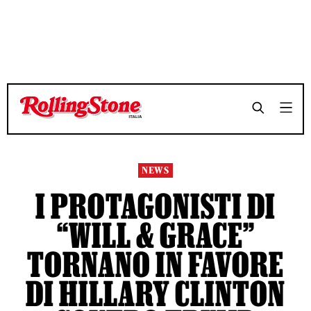
TEMPO DI LETTURA 4 MINUTI
TEMPO DI LETTURA 4 MINUTI
SHARE
SHARE
NEWS
I PROTAGONISTI DI
“WILL & GRACE”
TORNANO IN FAVORE
DI HILLARY CLINTON