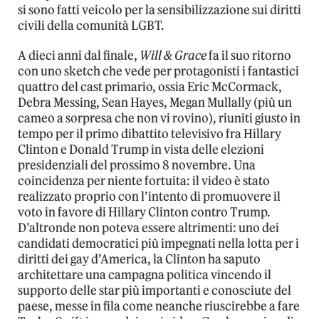
si sono fatti veicolo per la sensibilizzazione sui diritti
civili della comunità LGBT.
A dieci anni dal finale,
Will & Grace
fa il suo ritorno
con uno sketch che vede per protagonisti i fantastici
quattro del cast primario, ossia Eric McCormack,
Debra Messing, Sean Hayes, Megan Mullally (più un
cameo a sorpresa che non vi rovino), riuniti giusto in
tempo per il primo dibattito televisivo fra Hillary
Clinton e Donald Trump in vista delle elezioni
presidenziali del prossimo 8 novembre. Una
coincidenza per niente fortuita: il video è stato
realizzato proprio con l’intento di promuovere il
voto in favore di Hillary Clinton contro Trump.
D’altronde non poteva essere altrimenti: uno dei
candidati democratici più impegnati nella lotta per i
diritti dei gay d’America, la Clinton ha saputo
architettare una campagna politica vincendo il
supporto delle star più importanti e conosciute del
paese, messe in fila come neanche riuscirebbe a fare