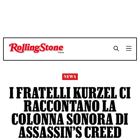
TEMPO DI LETTURA 2 MINUTI
TEMPO DI LETTURA 2 MINUTI
SHARE
SHARE
NEWS
I FRATELLI KURZEL CI
RACCONTANO LA
COLONNA SONORA DI
ASSASSIN’S CREED