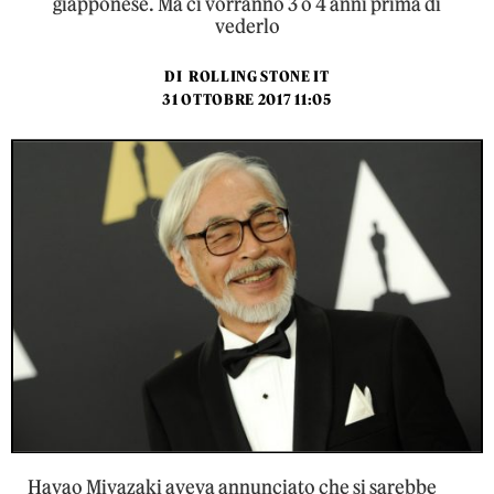
giapponese. Ma ci vorranno 3 o 4 anni prima di
vederlo
DI
ROLLING STONE IT
31 OTTOBRE 2017 11:05
Hayao Miyazaki aveva annunciato che si sarebbe