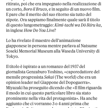
ritirato, poi che era impegnato nella realizzazione di
un corto,
Boro il Bruco
, e in seguito di un nuovo film.
E pare che il merito del suo ritorno sia tutto del
nipote. Ora sappiamo finalmente quale sarà il titolo
di questo lungometraggio:
Kimi-tachi wa Dō Ikiru ka
,
in inglese
How Do You Live
?
Lo ha rivelato il maestro dell’animazione
giapponese in persona mentre parlava al Natsume
Soseki Memorial Museum alla Waseda University di
Tokyo.
Il titolo è ispirato a un romanzo del 1937 del
giornalista Genzaburo Yoshino, «caporedattore del
mensile progressista
Sekai
(The world) che era un
opinion leader nel Giappone del Dopoguerra».
Miyazaki ha proseguito dicendo che «Il film riguarda
il modo in cui questo particolare libro sia stato
prominente nella vita del protagonista». Ha anche
aggiunto che ci vorranno 3 o 4 anni prima che