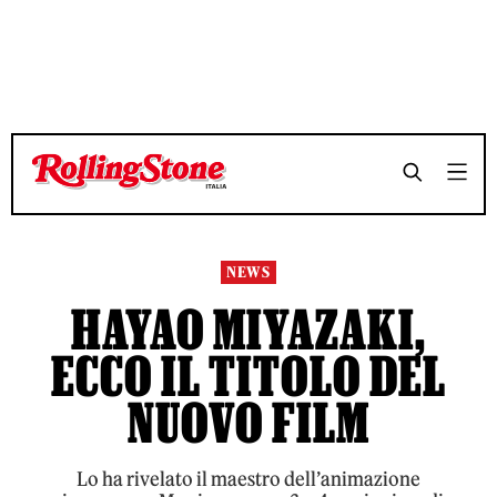
TEMPO DI LETTURA 3 MINUTI
TEMPO DI LETTURA 3 MINUTI
SHARE
SHARE
NEWS
HAYAO MIYAZAKI,
ECCO IL TITOLO DEL
NUOVO FILM
Lo ha rivelato il maestro dell’animazione