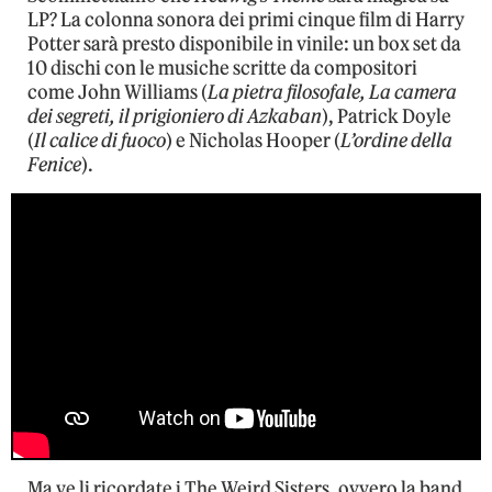
LP? La colonna sonora dei primi cinque film di Harry
Potter sarà presto disponibile in vinile: un box set da
10 dischi con le musiche scritte da compositori
come John Williams (
La pietra filosofale, La camera
dei segreti, il prigioniero di Azkaban
), Patrick Doyle
(
Il calice di fuoco
) e Nicholas Hooper (
L’ordine della
Fenice
).
Ma ve li ricordate i The Weird Sisters, ovvero la band