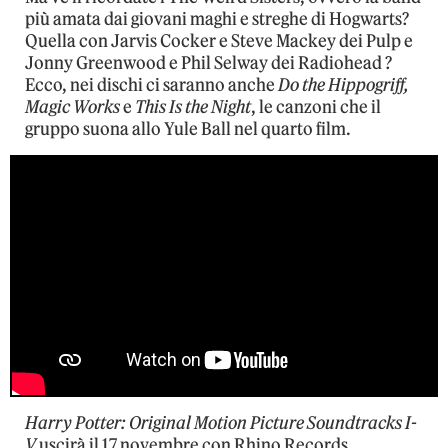
più amata dai giovani maghi e streghe di Hogwarts?
Quella con Jarvis Cocker e Steve Mackey dei Pulp e
Jonny Greenwood e Phil Selway dei Radiohead ?
Ecco, nei dischi ci saranno anche
Do the Hippogriff,
Magic Works
e
This Is the Night
, le canzoni che il
gruppo suona allo Yule Ball nel quarto film.
Harry Potter: Original Motion Picture Soundtracks I-
V
uscirà il 17 novembre con Rhino Records.