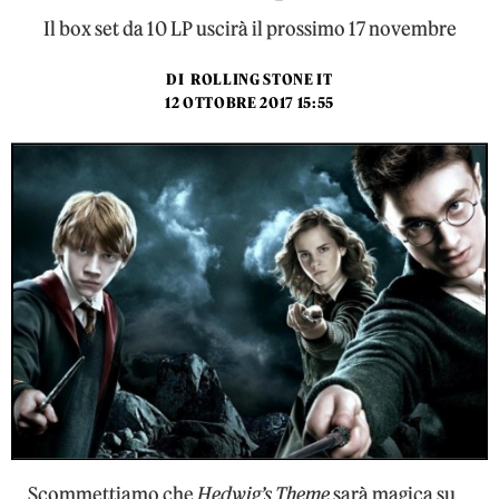
Il box set da 10 LP uscirà il prossimo 17 novembre
DI
ROLLING STONE IT
12 OTTOBRE 2017 15:55
Scommettiamo che
Hedwig’s Theme
sarà magica su