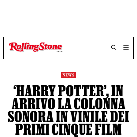
TEMPO DI LETTURA 3 MINUTI
TEMPO DI LETTURA 3 MINUTI
SHARE
SHARE
NEWS
‘HARRY POTTER’, IN
ARRIVO LA COLONNA
SONORA IN VINILE DEI
PRIMI CINQUE FILM