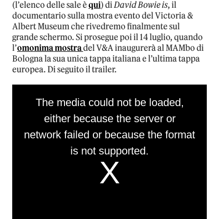
(l’elenco delle sale è
qui
) di
David Bowie is
, il
documentario sulla mostra evento del Victoria &
Albert Museum che rivedremo finalmente sul
grande schermo. Si prosegue poi il 14 luglio, quando
l’
omonima mostra
del V&A inaugurerà al MAMbo di
Bologna la sua unica tappa italiana e l’ultima tappa
europea. Di seguito il trailer.