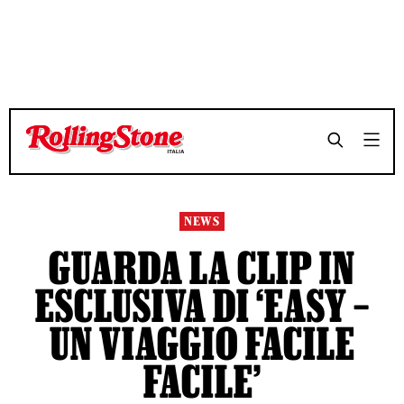
TEMPO DI LETTURA 3 MINUTI
TEMPO DI LETTURA 3 MINUTI
SHARE
SHARE
NEWS
GUARDA LA CLIP IN
ESCLUSIVA DI ‘EASY –
UN VIAGGIO FACILE
FACILE’