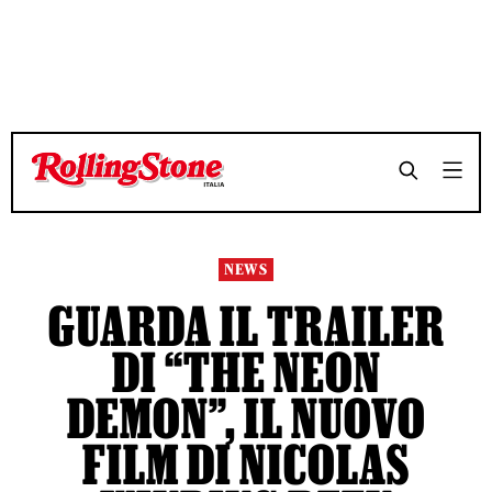
TEMPO DI LETTURA 2 MINUTI
TEMPO DI LETTURA 2 MINUTI
SHARE
SHARE
NEWS
GUARDA IL TRAILER
DI “THE NEON
DEMON”, IL NUOVO
FILM DI NICOLAS