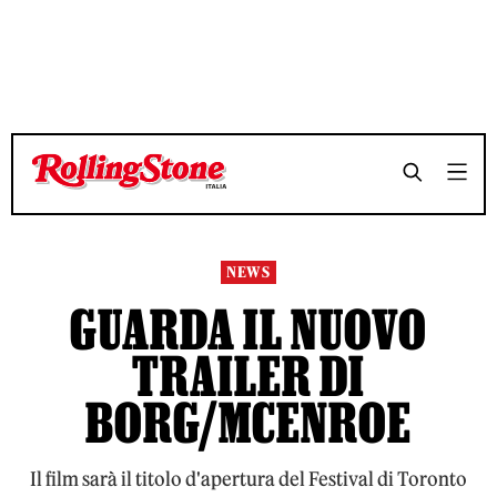
TEMPO DI LETTURA 2 MINUTI
TEMPO DI LETTURA 2 MINUTI
SHARE
SHARE
NEWS
GUARDA IL NUOVO
TRAILER DI
BORG/MCENROE
Il film sarà il titolo d'apertura del Festival di Toronto