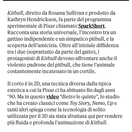
Kitbull
, diretto da Rosana Sullivan e prodotto da
Kathryn Hendrickson, fa parte del programma
sperimentale di Pixar chiamato
SparkShort
.
Racconta una storia universale, l’incontro tra un
gattino indipendente e un simpatico pitbull, e la
scoperta dell’amicizia. Oltre all’iniziale diffidenza
tra i due (soprattutto da parte del gatto), i
protagonisti di
Kitbull
devono affrontare anche il
violento padrone del pitbull, che tiene l’animale
costantemente incatenato in un cortile.
Il corto è in 2D, una tecnica diversa dalla tipica
estetica a cui la Pixar ci ha abituato fin dagli anni
’90. Ma in questo
video
“dietro le quinte”, lo studio
che ha creato classici come
Toy Stor
y,
Nemo
,
Up
e
tanti altri spiega come la tecnologia di solito
utilizzata per il 3D sia stata sfruttata qui per rendere
più fluida e profonda l’animazione di
Kitbull
.