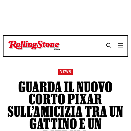
TEMPO DI LETTURA 3 MINUTI
TEMPO DI LETTURA 3 MINUTI
SHARE
SHARE
NEWS
GUARDA IL NUOVO
CORTO PIXAR
SULL’AMICIZIA TRA UN
GATTINO E UN