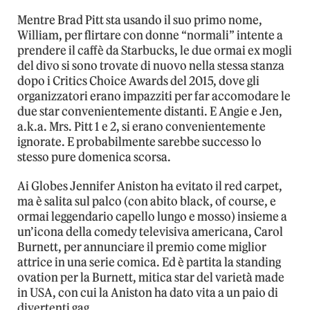
Mentre Brad Pitt sta usando il suo primo nome,
William, per flirtare con donne “normali” intente a
prendere il caffè da Starbucks, le due ormai ex mogli
del divo si sono trovate di nuovo nella stessa stanza
dopo i Critics Choice Awards del 2015, dove gli
organizzatori erano impazziti per far accomodare le
due star convenientemente distanti. E Angie e Jen,
a.k.a. Mrs. Pitt 1 e 2, si erano convenientemente
ignorate. E probabilmente sarebbe successo lo
stesso pure domenica scorsa.
Ai Globes Jennifer Aniston ha evitato il red carpet,
ma è salita sul palco (con abito black, of course, e
ormai leggendario capello lungo e mosso) insieme a
un’icona della comedy televisiva americana, Carol
Burnett, per annunciare il premio come miglior
attrice in una serie comica. Ed è partita la standing
ovation per la Burnett, mitica star del varietà made
in USA, con cui la Aniston ha dato vita a un paio di
divertenti gag.