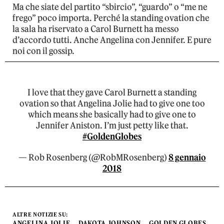
Ma che siate del partito “sbircio”, “guardo” o “me ne
frego” poco importa. Perché la standing ovation che
la sala ha riservato a Carol Burnett ha messo
d’accordo tutti. Anche Angelina con Jennifer. E pure
noi con il gossip.
I love that they gave Carol Burnett a standing
ovation so that Angelina Jolie had to give one too
which means she basically had to give one to
Jennifer Aniston. I’m just petty like that.
#GoldenGlobes
— Rob Rosenberg (@RobMRosenberg)
8 gennaio
2018
ALTRE NOTIZIE SU:
ANGELINA JOLIE
DAKOTA JOHNSON
GOLDEN GLOBES