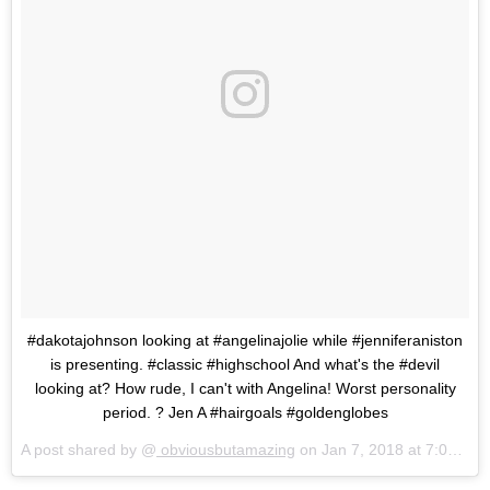
#dakotajohnson looking at #angelinajolie while #jenniferaniston
is presenting. #classic #highschool And what's the #devil
looking at? How rude, I can't with Angelina! Worst personality
period. ? Jen A #hairgoals #goldenglobes
A post shared by @
obviousbutamazing
on
Jan 7, 2018 at 7:06pm PST