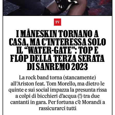
TV
I MÅNESKIN TORNANO A
CASA, MA C’INTERESSA SOLO
IL “WATER-GATE”: TOP E
FLOP DELLA TERZA SERATA
DI SANREMO 2023
La rock band torna (stancamente)
all’Ariston feat. Tom Morello, ma dietro le
quinte e sui social impazza la presunta rissa
a colpi di bicchieri d’acqua (!) tra due
cantanti in gara. Per fortuna c’è Morandi a
rassicurarci tutti