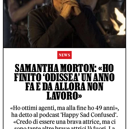
NEWS
SAMANTHA MORTON: «HO
FINITO ‘ODISSEA’ UN ANNO
FA E DA ALLORA NON
LAVORO»
«Ho ottimi agenti, ma alla fine ho 49 anni»,
ha detto al podcast 'Happy Sad Confused'.
«Credo di essere una brava attrice, ma ci
sono tante altre brave attrici là fuori. La