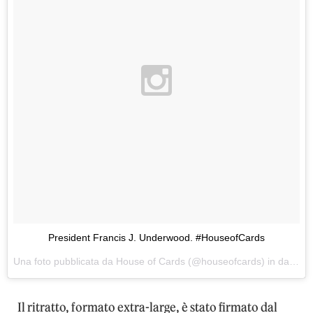
President Francis J. Underwood. #HouseofCards
Una foto pubblicata da House of Cards (@houseofcards) in data:
22
Il ritratto, formato extra-large, è stato firmato dal