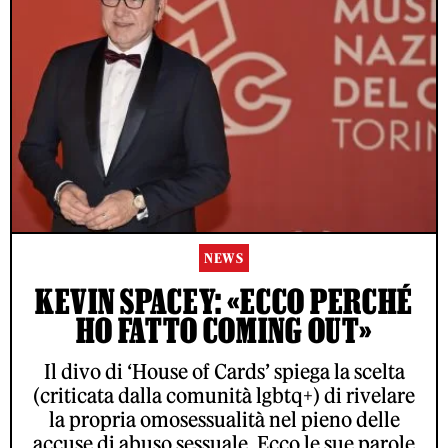
NEWS
KEVIN SPACEY: «ECCO PERCHÉ
HO FATTO COMING OUT»
Il divo di ‘House of Cards’ spiega la scelta
(criticata dalla comunità lgbtq+) di rivelare
la propria omosessualità nel pieno delle
accuse di abuso sessuale. Ecco le sue parole