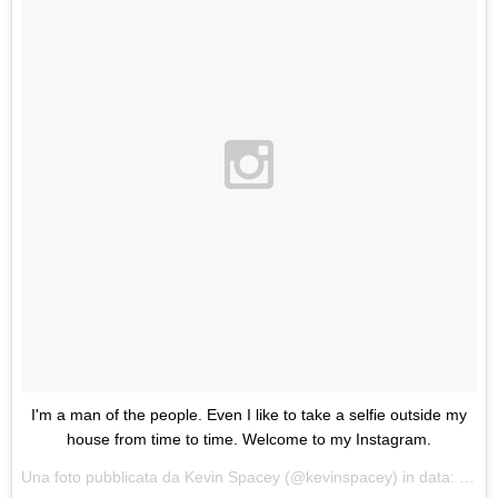
I'm a man of the people. Even I like to take a selfie outside my
house from time to time. Welcome to my Instagram.
Una foto pubblicata da Kevin Spacey (@kevinspacey) in data:
21 Fe