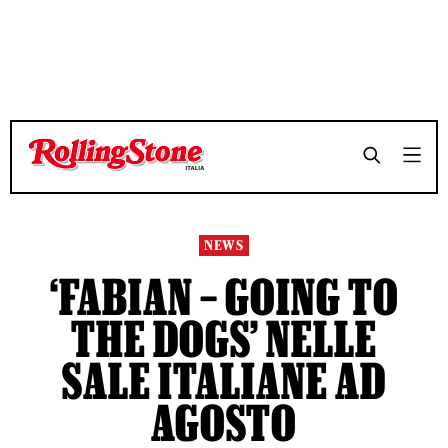
TEMPO DI LETTURA 3 MINUTI
TEMPO DI LETTURA 3 MINUTI
SHARE
SHARE
NEWS
‘FABIAN – GOING TO
THE DOGS’ NELLE
SALE ITALIANE AD
AGOSTO