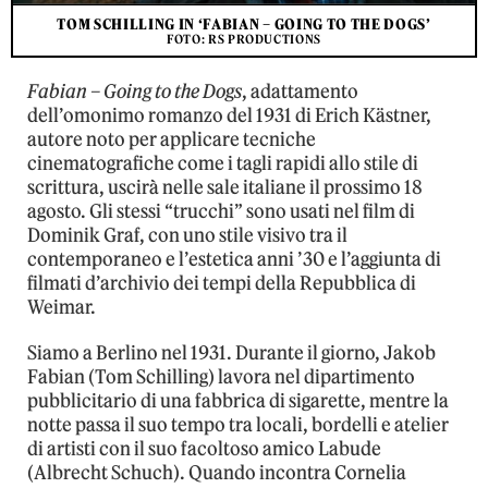
TOM SCHILLING IN ‘FABIAN – GOING TO THE DOGS’
FOTO: RS PRODUCTIONS
Fabian – Going to the Dogs
, adattamento
dell’omonimo romanzo del 1931 di Erich Kästner,
autore noto per applicare tecniche
cinematografiche come i tagli rapidi allo stile di
scrittura, uscirà nelle sale italiane il prossimo 18
agosto. Gli stessi “trucchi” sono usati nel film di
Dominik Graf, con uno stile visivo tra il
contemporaneo e l’estetica anni ’30 e l’aggiunta di
filmati d’archivio dei tempi della Repubblica di
Weimar.
Siamo a Berlino nel 1931. Durante il giorno, Jakob
Fabian (Tom Schilling) lavora nel dipartimento
pubblicitario di una fabbrica di sigarette, mentre la
notte passa il suo tempo tra locali, bordelli e atelier
di artisti con il suo facoltoso amico Labude
(Albrecht Schuch). Quando incontra Cornelia