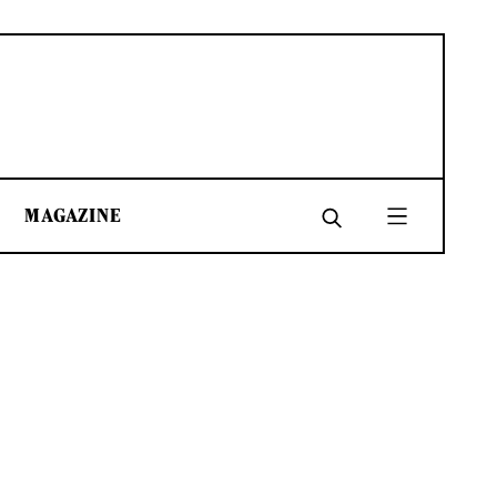
MAGAZINE
SHARE
SHARE