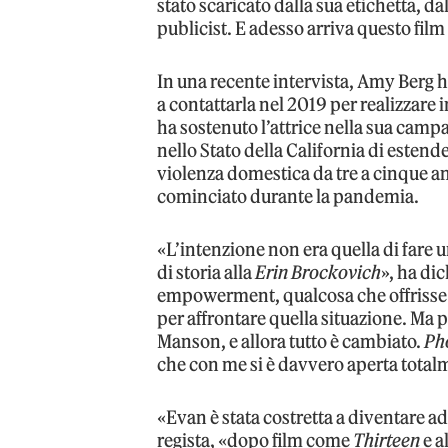
stato scaricato dalla sua etichetta, d
publicist. E adesso arriva questo film
In una recente intervista, Amy Berg h
a contattarla nel 2019 per realizzare i
ha sostenuto l’attrice nella sua cam
nello Stato della California di estend
violenza domestica da tre a cinque ann
cominciato durante la pandemia.
«L’intenzione non era quella di fare 
di storia alla
Erin Brockovich
», ha di
empowerment, qualcosa che offrisse a
per affrontare quella situazione. Ma
Manson, e allora tutto è cambiato.
Ph
che con me si è davvero aperta total
«Evan è stata costretta a diventare ad
regista, «dopo film come
Thirteen
e a