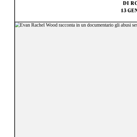
DI
RO
13 GE