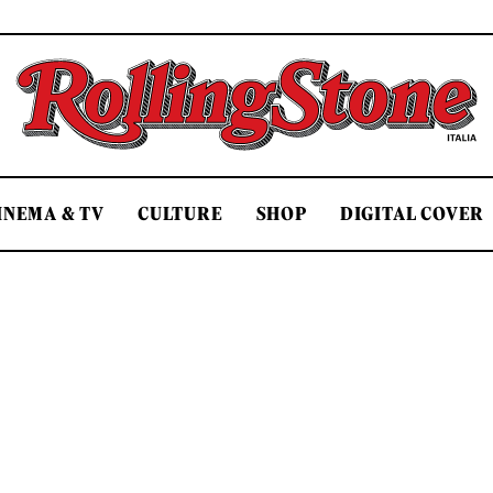
Rolling Stone Italia
INEMA & TV
CULTURE
SHOP
DIGITAL COVER