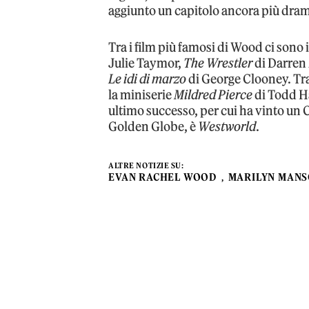
aggiunto un capitolo ancora più dramm
Tra i film più famosi di Wood ci sono 
Julie Taymor,
The Wrestler
di Darren
Le idi di marzo
di George Clooney. Tra 
la miniserie
Mildred Pierce
di Todd Ha
ultimo successo, per cui ha vinto un 
Golden Globe, è
Westworld
.
ALTRE NOTIZIE SU:
EVAN RACHEL WOOD
MARILYN MAN