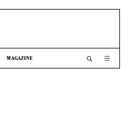
MAGAZINE
SHARE
SHARE