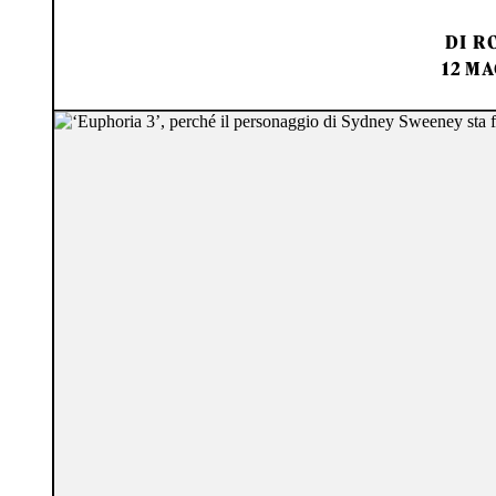
DI
RO
12 MA