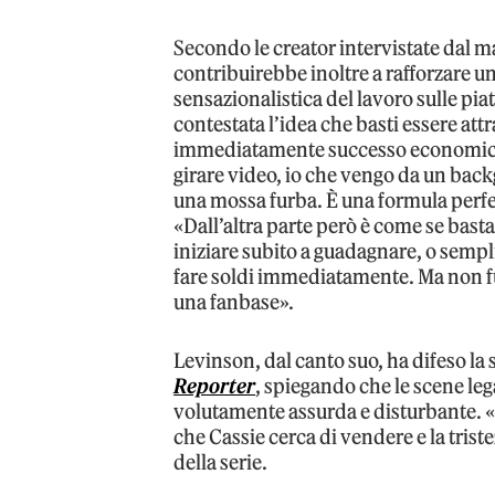
Secondo le creator intervistate dal m
contribuirebbe inoltre a rafforzare u
sensazionalistica del lavoro sulle pia
contestata l’idea che basti essere att
immediatamente successo economico.
girare video, io che vengo da un bac
una mossa furba. È una formula perfett
«Dall’altra parte però è come se basta
iniziare subito a guadagnare, o semp
fare soldi immediatamente. Ma non fu
una fanbase».
Levinson, dal canto suo, ha difeso la s
Reporter
, spiegando che le scene l
volutamente assurda e disturbante. «Il
che Cassie cerca di vendere e la triste
della serie.