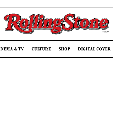
Rolling Stone Italia
INEMA & TV
CULTURE
SHOP
DIGITAL COVER