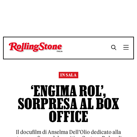
TEMPO DI LETTURA 3 MINUTI
TEMPO DI LETTURA 3 MINUTI
SHARE
SHARE
IN SALA
‘ENGIMA ROL’,
SORPRESA AL BOX
OFFICE
Il docufilm di Anselma Dell’Olio dedicato alla