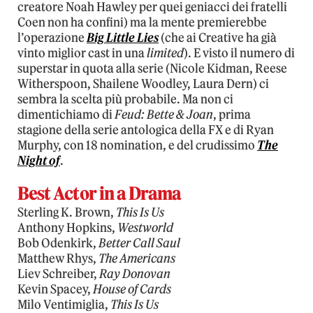
creatore Noah Hawley per quei geniacci dei fratelli
Coen non ha confini) ma la mente premierebbe
l’operazione
Big Little Lies
(che ai Creative ha già
vinto miglior cast in una
limited
). E visto il numero di
superstar in quota alla serie (Nicole Kidman, Reese
Witherspoon, Shailene Woodley, Laura Dern) ci
sembra la scelta più probabile. Ma non ci
dimentichiamo di
Feud: Bette & Joan
, prima
stagione della serie antologica della FX e di Ryan
Murphy, con 18 nomination, e del crudissimo
The
Night of
.
Best Actor in a Drama
Sterling K. Brown,
This Is Us
Anthony Hopkins,
Westworld
Bob Odenkirk,
Better Call Saul
Matthew Rhys,
The Americans
Liev Schreiber,
Ray Donovan
Kevin Spacey,
House of Cards
Milo Ventimiglia,
This Is Us