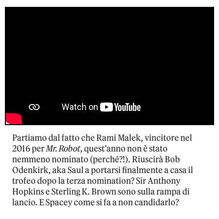
Partiamo dal fatto che Rami Malek, vincitore nel
2016 per
Mr. Robot
, quest’anno non è stato
nemmeno nominato (perché?!). Riuscirà Bob
Odenkirk, aka Saul a portarsi finalmente a casa il
trofeo dopo la terza nomination? Sir Anthony
Hopkins e Sterling K. Brown sono sulla rampa di
lancio. E Spacey come si fa a non candidarlo?