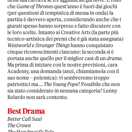
nella sua carriera se n’è aggiudicati già nove. E visto
che
Game of Thrones
quest’anno è fuori dai giochi
(per questioni di tempistica di messa in onda) la
partita è davvero aperta, considerando anche che i
giurati spesso hanno sorpreso e fatto discutere con
le loro scelte. Intanto ai Creative Arts (la parte più
tecnico-artistica dei premi che è già stata assegnata)
Westworld
e
Stranger Things
hanno conquistato
cinque riconoscimenti ciascuno: la seconda si è
portata anche quello per il miglior cast di un
drama
.
Ma prima di iniziare con le nostre previsioni, cara
Academy, una domanda (anzi, chiamiamola con il
suo nome – polemica): vi sembreremo troppo
patriottici ma…
The Young Pope
? Possibile che non
sia stato considerato in nessuna categoria? Lenny
Belardo non sarà contento.
Best Drama
Better Call Saul
The Crown