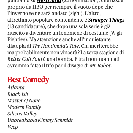
puntiamo su
Westworld
(22 nomination), che nasce
proprio da HBO per riempire il vuoto dopo che
l’inverno se ne sarà andato (sigh!). L’altro,
altrettanto popolare contendente è
Stranger Things
(18 candidature), che dopo una sola serie è già
riuscito a diventare un fenomeno di costume (W gli
Eighties). Ma attenzione anche all’inquietante
distopia di
The Handmaid’s Tale
. Chi meriterebbe
ma probabilmente non vincerà? La terza stagione di
Better Call Saul
è una bomba. E tra i non-nominati
avremmo fatto il tifo per il disagio di
Mr. Robot
.
Best Comedy
Atlanta
Black-ish
Master of None
Modern Family
Silicon Valley
Unbreakable Kimmy Schmidt
Veep