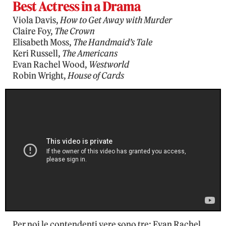
Best Actress in a Drama
Viola Davis,
How to Get Away with Murder
Claire Foy,
The Crown
Elisabeth Moss,
The Handmaid’s Tale
Keri Russell,
The Americans
Evan Rachel Wood,
Westworld
Robin Wright,
House of Cards
Per noi le contendenti vere sono tre: Evan Rachel