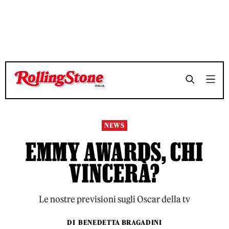
TEMPO DI LETTURA 9 MINUTI
TEMPO DI LETTURA 9 MINUTI
SHARE
SHARE
NEWS
EMMY AWARDS, CHI
VINCERÀ?
Le nostre previsioni sugli Oscar della tv
DI
BENEDETTA BRAGADINI