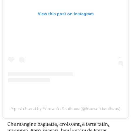
View this post on Instagram
A post shared by Fernweh- Kaufhaus (@fernweh.kaufhaus)
Che mangino baguette, croissant, e tarte tatin,
insomma. Però, magari, ben lontani da Parigi.