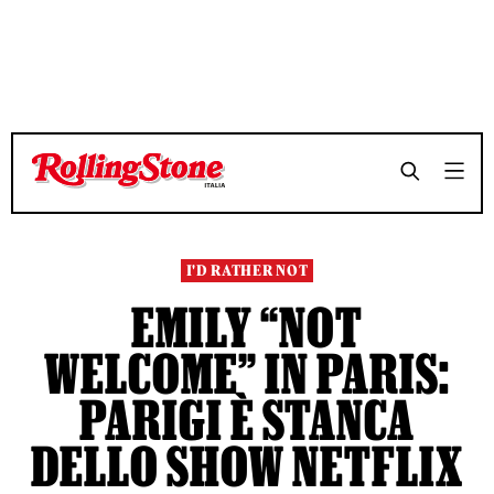
TEMPO DI LETTURA 3 MINUTI
TEMPO DI LETTURA 3 MINUTI
SHARE
SHARE
I'D RATHER NOT
EMILY “NOT
WELCOME” IN PARIS:
PARIGI È STANCA
DELLO SHOW NETFLIX