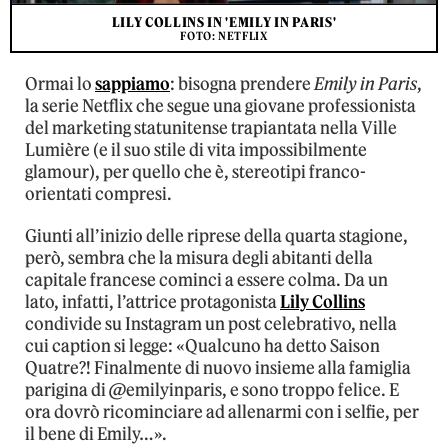
LILY COLLINS IN 'EMILY IN PARIS'
FOTO: NETFLIX
Ormai lo
sappiamo
: bisogna prendere
Emily in Paris
,
la serie Netflix che segue una giovane professionista
del marketing statunitense trapiantata nella Ville
Lumière (e il suo stile di vita impossibilmente
glamour), per quello che è, stereotipi franco-
orientati compresi.
Giunti all’inizio delle riprese della quarta stagione,
però, sembra che la misura degli abitanti della
capitale francese cominci a essere colma. Da un
lato, infatti, l’attrice protagonista
Lily Collins
condivide su Instagram un post celebrativo, nella
cui caption si legge: «Qualcuno ha detto Saison
Quatre?! Finalmente di nuovo insieme alla famiglia
parigina di @emilyinparis, e sono troppo felice. E
ora dovrò ricominciare ad allenarmi con i selfie, per
il bene di Emily…».