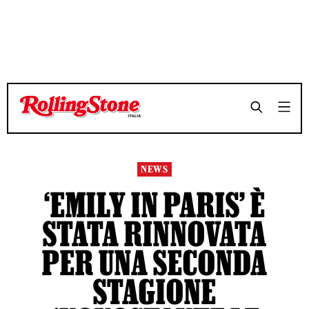
TEMPO DI LETTURA 4 MINUTI
TEMPO DI LETTURA 4 MINUTI
SHARE
SHARE
NEWS
‘EMILY IN PARIS’ È
STATA RINNOVATA
PER UNA SECONDA
STAGIONE