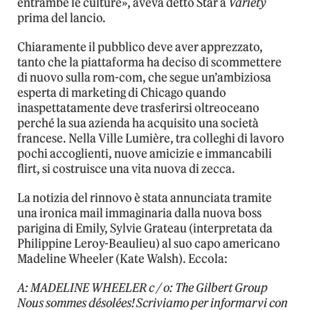
entrambe le culture», aveva detto Star a
Variety
prima del lancio.
Chiaramente il pubblico deve aver apprezzato,
tanto che la piattaforma ha deciso di scommettere
di nuovo sulla rom-com, che segue un’ambiziosa
esperta di marketing di Chicago quando
inaspettatamente deve trasferirsi oltreoceano
perché la sua azienda ha acquisito una società
francese. Nella Ville Lumière, tra colleghi di lavoro
pochi accoglienti, nuove amicizie e immancabili
flirt, si costruisce una vita nuova di zecca.
La notizia del rinnovo è stata annunciata tramite
una ironica mail immaginaria dalla nuova boss
parigina di Emily, Sylvie Grateau (interpretata da
Philippine Leroy-Beaulieu) al suo capo americano
Madeline Wheeler (Kate Walsh). Eccola:
A: MADELINE WHEELER c / o: The Gilbert Group
Nous sommes désolées! Scriviamo per informarvi con