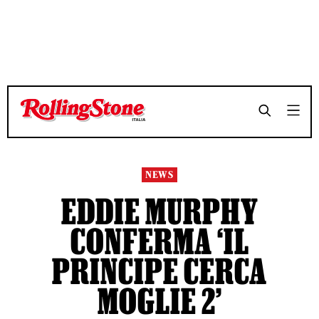
TEMPO DI LETTURA 3 MINUTI
TEMPO DI LETTURA 3 MINUTI
SHARE
SHARE
NEWS
EDDIE MURPHY
CONFERMA ‘IL
PRINCIPE CERCA
MOGLIE 2’