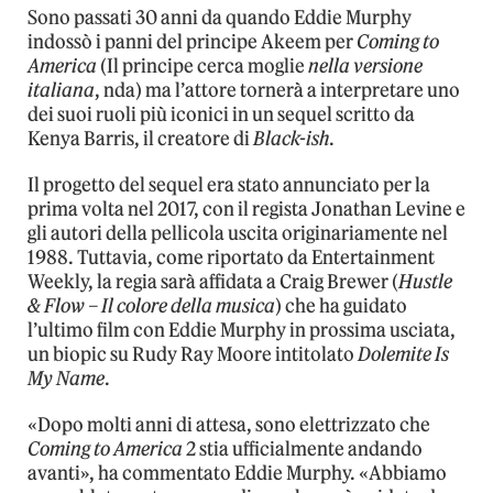
Sono passati 30 anni da quando Eddie Murphy
indossò i panni del principe Akeem per
Coming to
America
(Il principe cerca moglie
nella versione
italiana
, nda) ma l’attore tornerà a interpretare uno
dei suoi ruoli più iconici in un sequel scritto da
Kenya Barris, il creatore di
Black-ish
.
Il progetto del sequel era stato annunciato per la
prima volta nel 2017, con il regista Jonathan Levine e
gli autori della pellicola uscita originariamente nel
1988. Tuttavia, come riportato da Entertainment
Weekly, la regia sarà affidata a Craig Brewer (
Hustle
& Flow – Il colore della musica
) che ha guidato
l’ultimo film con Eddie Murphy in prossima usciata,
un biopic su Rudy Ray Moore intitolato
Dolemite Is
My Name
.
«Dopo molti anni di attesa, sono elettrizzato che
Coming to America
2 stia ufficialmente andando
avanti», ha commentato Eddie Murphy. «Abbiamo