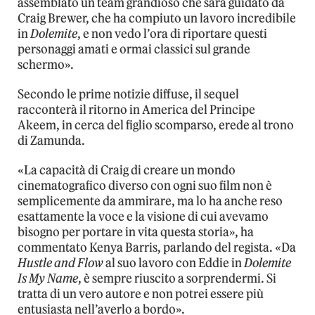
assemblato un team grandioso che sarà guidato da
Craig Brewer, che ha compiuto un lavoro incredibile
in
Dolemite
, e non vedo l’ora di riportare questi
personaggi amati e ormai classici sul grande
schermo».
Secondo le prime notizie diffuse, il sequel
racconterà il ritorno in America del Principe
Akeem, in cerca del figlio scomparso, erede al trono
di Zamunda.
«La capacità di Craig di creare un mondo
cinematografico diverso con ogni suo film non è
semplicemente da ammirare, ma lo ha anche reso
esattamente la voce e la visione di cui avevamo
bisogno per portare in vita questa storia», ha
commentato Kenya Barris, parlando del regista. «Da
Hustle and Flow
al suo lavoro con Eddie in
Dolemite
Is My Name
, è sempre riuscito a sorprendermi. Si
tratta di un vero autore e non potrei essere più
entusiasta nell’averlo a bordo».