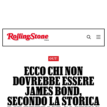
TEMPO DI LETTURA 3 MINUTI
TEMPO DI LETTURA 3 MINUTI
SHARE
SHARE
OUT!
ECCO CHI NON
DOVREBBE ESSERE
JAMES BOND,
SECONDO LA STORICA