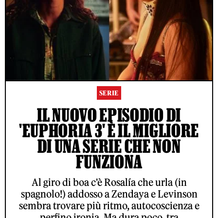
SERIE
IL NUOVO EPISODIO DI
'EUPHORIA 3' È IL MIGLIORE
DI UNA SERIE CHE NON
FUNZIONA
Al giro di boa c'è Rosalía che urla (in
spagnolo!) addosso a Zendaya e Levinson
sembra trovare più ritmo, autocoscienza e
perfino ironia. Ma dura poco, tra