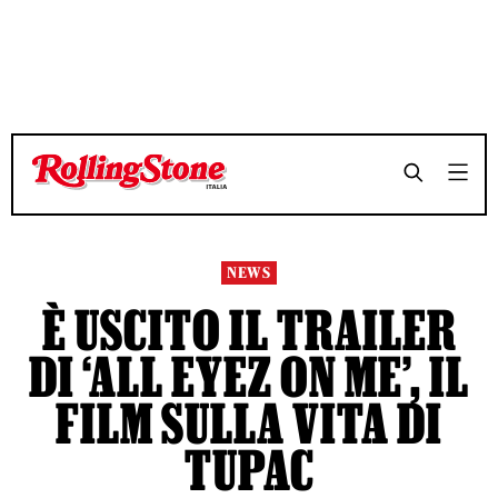
TEMPO DI LETTURA 3 MINUTI
TEMPO DI LETTURA 3 MINUTI
SHARE
SHARE
NEWS
È USCITO IL TRAILER
DI ‘ALL EYEZ ON ME’, IL
FILM SULLA VITA DI
TUPAC