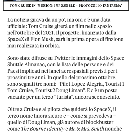
TOM CRUISE IN 'MISSION: IMPOSSIBLE – PROTOCOLLO FANTASMA'
La notizia girava da un po’, ma ora c’è una data
ufficiale: Tom Cruise girerà un film nello spazio
nell’ottobre del 2021. Il progetto, finanziato dalla
SpaceX di Elon Musk, sarà la prima opera di finzione
mai realizzata in orbita.
Sono state diffuse su Twitter le immagini dello Space
Shuttle Almanac, con la lista delle persone e dei
Paesi implicati nei lanci aerospaziali previsti per i
prossimi tre anni. In quello del prossimo ottobre,
sono segnati tre nomi: “Pilot Lopez-Alegria, Tourist 1
Tom Cruise, Tourist 2 Doug Liman”. E c’è un posto
vacante per un terzo “turista”, ancora sconosciuto.
Oltre a Cruise e al pilota che guiderà lo SpaceX, il
terzo nome finora sicuro è – come si prevedeva –
quello di Doug Liman, già autore di blockbuster
come
The Bourne Identity
e
Mr. & Mrs. Smith
nonché