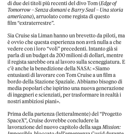
di due dei titoli più recenti del divo Tom (
Edge of
Tomorrow – Senza domani
e
Barry Seal – Una storia
americana
), arruolato come regista di questo
film “extraterrestre”.
Sia Cruise sia Liman hanno un brevetto da piloti, ma
è ovvio che questa esperienza non avrà nulla a che
vedere con i loro “voli” precedenti. Intanto già si
parla di un budget da 200 milioni di dollari, mentre
il regista sarebbe ora al lavoro sulla sceneggiatura. E
c’è anche la benedizione della NASA: «Siamo
entusiasti di lavorare con Tom Cruise a un film a
bordo della Stazione Spaziale. Abbiamo bisogno di
media popolari che ispirino una nuova generazione
di ingegneri e scienziati, per trasformare in realtà i
nostri ambiziosi piani».
Prima della partenza (letteralmente) del “Progetto
SpaceX”, Cruise dovrebbe concludere la
lavorazione del nuovo capitolo della saga
Mission:
Impossible
, bloccato dall’emergenza Covid durante