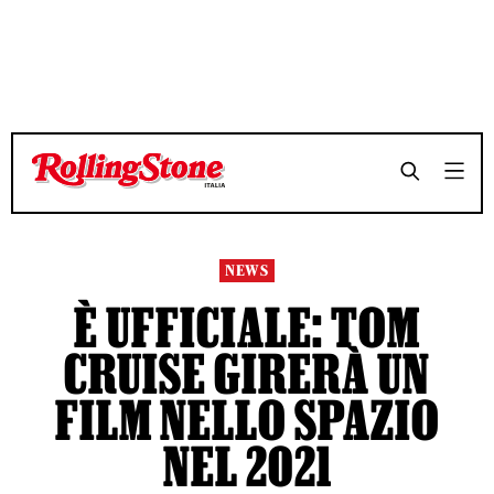
TEMPO DI LETTURA 3 MINUTI
TEMPO DI LETTURA 3 MINUTI
SHARE
SHARE
NEWS
È UFFICIALE: TOM
CRUISE GIRERÀ UN
FILM NELLO SPAZIO
NEL 2021