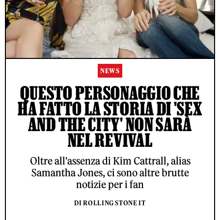
NEWS
QUESTO PERSONAGGIO CHE
HA FATTO LA STORIA DI 'SEX
AND THE CITY' NON SARÀ
ACCETTO LE NORME SUL TRATTAMENTO DEI DATI E
NEL REVIVAL
L'INVIO DELLA NEWSLETTER DI RS
Oltre all'assenza di Kim Cattrall, alias
Samantha Jones, ci sono altre brutte
© ROLLING STONE ITALIA 2026
CONTATTI
PUBBLICITÀ
notizie per i fan
PARTNERSHIP
PRIVACY
CONDIZIONI D'UTILIZZO
INSTAGRAM
FACEBOOK
YOUTUBE
LINKEDIN
X (TWITTER)
DI ROLLING STONE IT
PUBBLICATO DA ROLLING STONE ITALIA, SOTTO LICENZA DI ROLLING
STONE, LLC, FILIALE DI PENSKE MEDIA CORPORATION.