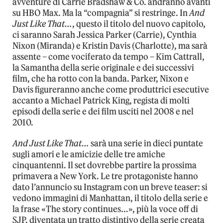
avventure di Carrie Bradshaw & Co. andranno avanti
su HBO Max. Ma la “compagnia” si restringe. In
And
Just Like That…
, questo il titolo del nuovo capitolo,
ci saranno Sarah Jessica Parker (Carrie), Cynthia
Nixon (Miranda) e Kristin Davis (Charlotte), ma sarà
assente – come vociferato da tempo – Kim Cattrall,
la Samantha della serie originale e dei successivi
film, che ha rotto con la banda. Parker, Nixon e
Davis figureranno anche come produttrici esecutive
accanto a Michael Patrick King, regista di molti
episodi della serie e dei film usciti nel 2008 e nel
2010.
And Just Like That…
sarà una serie in dieci puntate
sugli amori e le amicizie delle tre amiche
cinquantenni. Il set dovrebbe partire la prossima
primavera a New York. Le tre protagoniste hanno
dato l’annuncio su Instagram con un breve teaser: si
vedono immagini di Manhattan, il titolo della serie e
la frase «The story continues…», più la voce off di
SJP, diventata un tratto distintivo della serie creata