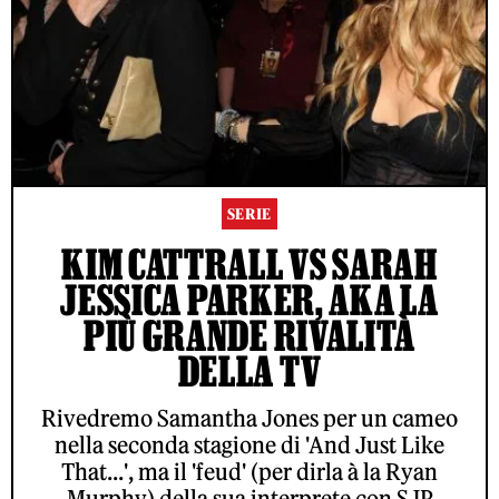
SERIE
KIM CATTRALL VS SARAH
JESSICA PARKER, AKA LA
PIÙ GRANDE RIVALITÀ
DELLA TV
Rivedremo Samantha Jones per un cameo
nella seconda stagione di 'And Just Like
That...', ma il 'feud' (per dirla à la Ryan
Murphy) della sua interprete con SJP