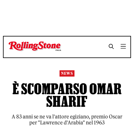
TEMPO DI LETTURA 2 MINUTI
TEMPO DI LETTURA 2 MINUTI
SHARE
SHARE
NEWS
È SCOMPARSO OMAR
SHARIF
A 83 anni se ne va l'attore egiziano, premio Oscar
per "Lawrence d'Arabia" nel 1963