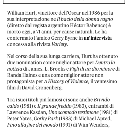
William Hurt, vincitore dell’Oscar nel 1986 per la
sua interpretazione ne
Il bacio della donna ragno
(diretto dal regista argentino Héctor Babenco) è
morto oggi, a 71 anni, per cause naturali. Lo ha
confermato
l’amico Gerry Byrne in
un’intervista
concessa alla rivista
Variety.
Nel corso della sua lunga carriera, Hurt ha ottenuto
due nomination come miglior attore per
Dentro la
notizia
di James. L. Brooks e
Figli di un dio minore
di
Randa Haines e una come miglior attore non
protagonista per
A History of Violence,
il ventesimo
film di David Cronenberg.
Tra i suoi titoli più famosi ci sono anche
Brivido
caldo
(1981) e
Il grande freddo
(1983), entrambi di
Lawrence Kasdan,
Uno scomodo testimone
(1981) di
Peter Yates,
Gorky Park
(1983) di Michael Apted,
Fino alla fine del mondo
(1991) di Wim Wenders,