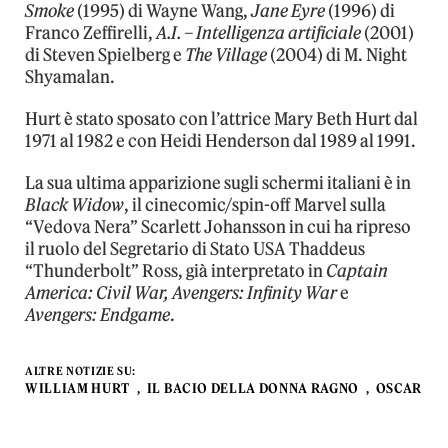
Smoke
(1995) di Wayne Wang,
Jane Eyre
(1996) di
Franco Zeffirelli,
A.I. – Intelligenza artificiale
(2001)
di Steven Spielberg e
The Village
(2004) di M. Night
Shyamalan.
Hurt è stato sposato con l’attrice Mary Beth Hurt dal
1971 al 1982 e con Heidi Henderson dal 1989 al 1991.
La sua ultima apparizione sugli schermi italiani è in
Black Widow
, il cinecomic/spin-off Marvel sulla
“Vedova Nera” Scarlett Johansson in cui ha ripreso
il ruolo del Segretario di Stato USA Thaddeus
“Thunderbolt” Ross, già interpretato in
Captain
America: Civil War, Avengers: Infinity War
e
Avengers: Endgame
.
ALTRE NOTIZIE SU:
WILLIAM HURT
IL BACIO DELLA DONNA RAGNO
OSCAR