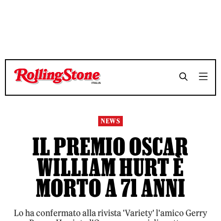
TEMPO DI LETTURA 3 MINUTI
TEMPO DI LETTURA 3 MINUTI
SHARE
SHARE
NEWS
IL PREMIO OSCAR
WILLIAM HURT È
MORTO A 71 ANNI
Lo ha confermato alla rivista 'Variety' l'amico Gerry